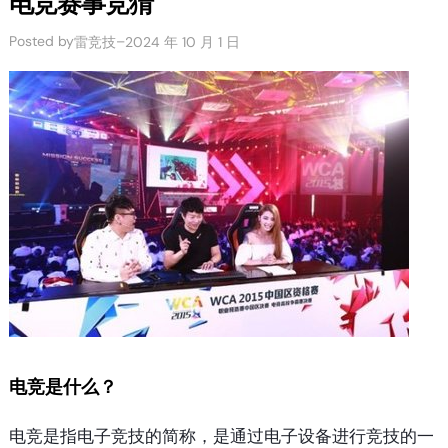
电竞赛事竞猜
Posted by
–
雷竞技
2024 年 10 月 1 日
电竞是什么？
电竞是指电子竞技的简称，是通过电子设备进行竞技的一