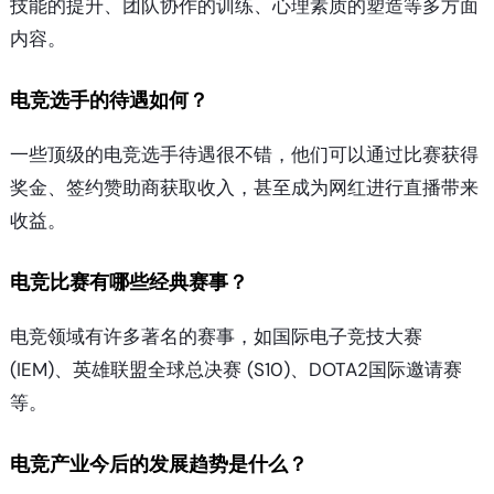
技能的提升、团队协作的训练、心理素质的塑造等多方面
内容。
电竞选手的待遇如何？
一些顶级的电竞选手待遇很不错，他们可以通过比赛获得
奖金、签约赞助商获取收入，甚至成为网红进行直播带来
收益。
电竞比赛有哪些经典赛事？
电竞领域有许多著名的赛事，如国际电子竞技大赛
(IEM)、英雄联盟全球总决赛 (S10)、DOTA2国际邀请赛
等。
电竞产业今后的发展趋势是什么？