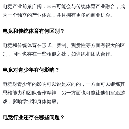
电竞产业前景广阔，未来可能会与传统体育产业融合，成
为一个独立的产业体系，并且拥有更多的商业机会。
电竞和传统体育有何区别？
电竞和传统体育在形式、赛制、观赏性等方面有很大的区
别，同时也存在一些相似之处，如训练和团队合作。
电竞对青少年有何影响？
电竞对青少年的影响可以说是双向的，一方面可以锻炼其
思维能力和团队合作精神，另一方面也可能让他们沉迷游
戏，影响学业和身体健康。
电竞行业还存在哪些问题？