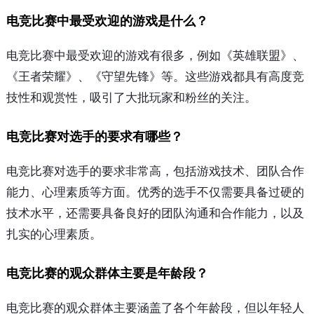
电竞比赛中最受欢迎的游戏是什么？
电竞比赛中最受欢迎的游戏有很多，例如《英雄联盟》、
《王者荣耀》、《守望先锋》等。这些游戏都具有高度竞
技性和观赏性，吸引了大批玩家和粉丝的关注。
电竞比赛对选手的要求有哪些？
电竞比赛对选手的要求非常高，包括游戏技术、团队合作
能力、心理素质等方面。优秀的选手不仅需要具备过硬的
技术水平，还需要具备良好的团队沟通和合作能力，以及
扎实的心理素质。
电竞比赛的观众群体主要是年龄段？
电竞比赛的观众群体主要涵盖了各个年龄段，但以年轻人