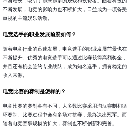
不断增长，吸引了越来越多的观众和投资者。随着科技的
不断发展，电竞的影响力也不断扩大，日益成为一项备受
重视的主流娱乐活动。
电竞选手的职业发展前景如何？
随着电竞行业的迅速发展，电竞选手的职业发展前景也在
不断提升。优秀的电竞选手可以通过比赛获得高额奖金，
并且还有机会签约专业战队，成为知名选手，拥有稳定的
收入来源。
电竞比赛的赛制是怎样的？
电竞比赛的赛制各有不同，大多数比赛采用淘汰赛制和循
环赛制。比赛过程中会有多场对抗赛，最终决出冠军。而
随着电竞赛事规模的扩大，赛制也不断创新和完善。