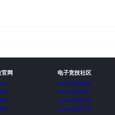
技官网
电子竞技社区
app
Raybet雷竞技注册
技官网
Raybet雷竞技开户
技网址
Raybet雷竞技竞猜
技网站
Raybet雷竞技下载