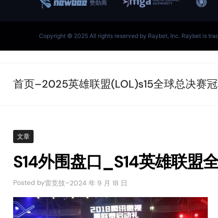
Skip
首页–2025英雄联盟(LOL)s15全球总决
to
content
文章
S14外围盘口_S14英雄联
Posted by
–
雷竞技
2024 年 9 月 18 日