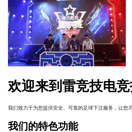
欢迎来到雷竞技电竞
我们致力于为您提供安全、可靠的足球下注服务，让您
我们的特色功能