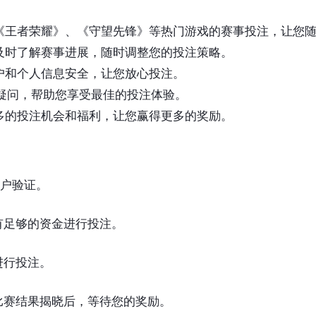
《王者荣耀》、《守望先锋》等热门游戏的赛事投注，让您
及时了解赛事进展，随时调整您的投注策略。
户和个人信息安全，让您放心投注。
疑问，帮助您享受最佳的投注体验。
多的投注机会和福利，让您赢得更多的奖励。
账户验证。
有足够的资金进行投注。
进行投注。
比赛结果揭晓后，等待您的奖励。