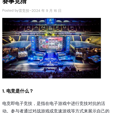
赛事竞猜
Posted by
–
雷竞技
2024 年 9 月 16 日
1. 电竞是什么？
电竞即电子竞技，是指在电子游戏中进行竞技对抗的活
动。参与者通过对战游戏或竞速游戏等方式来展示自己的