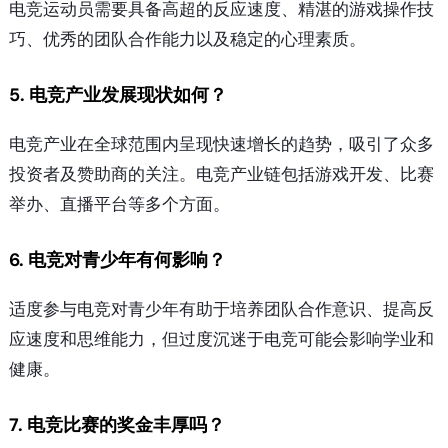
电竞运动员需要具备高超的反应速度、精湛的游戏操作技
巧、优秀的团队合作能力以及稳定的心理素质。
5. 电竞产业发展现状如何？
电竞产业在全球范围内呈现快速增长的趋势，吸引了众多
投资者及赞助商的关注。电竞产业链包括游戏开发、比赛
举办、直播平台等多个方面。
6. 电竞对青少年有何影响？
适度参与电竞对青少年有助于培养团队合作意识、提高反
应速度和思维能力，但过度沉迷于电竞可能会影响学业和
健康。
7. 电竞比赛的奖金丰厚吗？