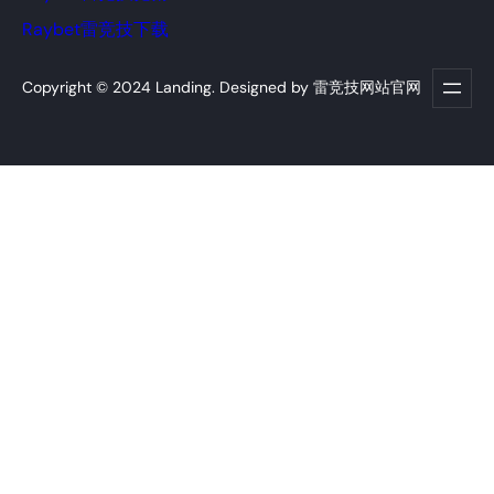
Raybet雷竞技下载
Copyright © 2024 Landing. Designed by 雷竞技网站官网