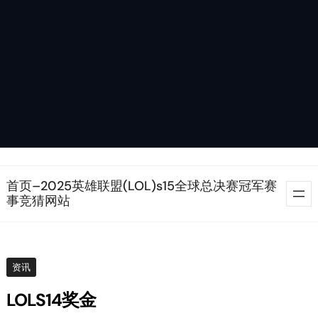
Skip
首页–2025英雄联盟(LOL)s15全球总决赛冠军赛
to
事竞猜网站
content
资讯
LOLS14奖金