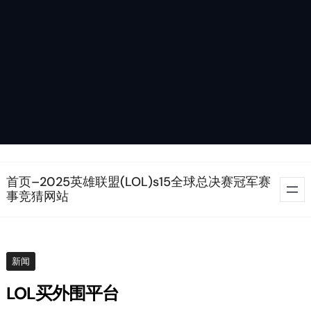
Skip
首页–2025英雄联盟(LOL)s15全球总决赛冠军赛
to
事竞猜网站
content
新闻
LOL买外围平台