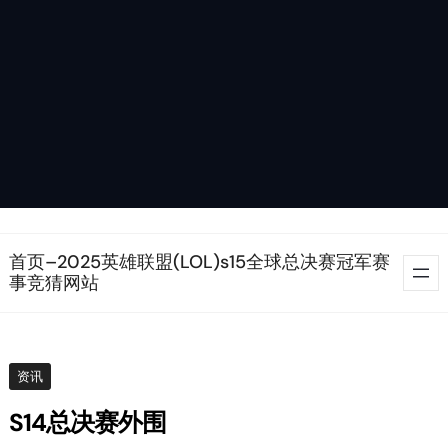
Skip
首页–2025英雄联盟(LOL)s15全球总决赛冠军赛
to
事竞猜网站
content
资讯
S14总决赛外围