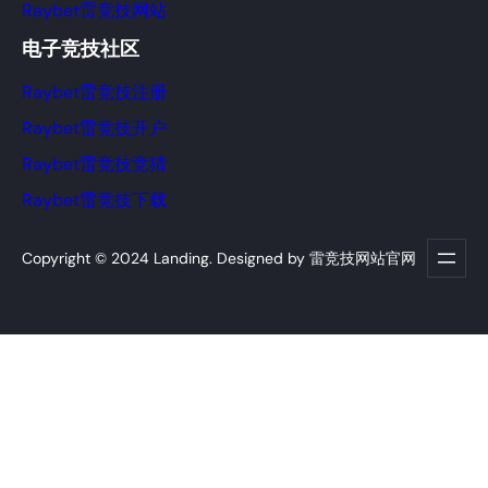
Raybet雷竞技网站
电子竞技社区
Raybet雷竞技注册
Raybet雷竞技开户
Raybet雷竞技竞猜
Raybet雷竞技下载
Copyright © 2024 Landing. Designed by 雷竞技网站官网