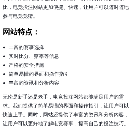
比，电竞投注网站更加便捷、快速，让用户可以随时随地
参与电竞竞猜。
网站特点：
丰富的赛事选择
实时比分、赔率等信息
严格的安全措施
简单易懂的界面和操作指引
丰富的资讯和分析内容
无论是新手还是老手，电竞投注网站都能满足用户的需
求。我们提供了简单易懂的界面和操作指引，让用户可以
快速上手。同时，网站还提供了丰富的资讯和分析内容，
让用户可以更好地了解电竞赛事，提高自己的投注技巧。