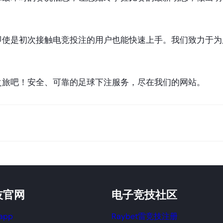
即使是初次接触电竞投注的用户也能快速上手。我们致力于为
之旅吧！安全、可靠的足球下注服务，尽在我们的网站。
技官网
电子竞技社区
app
Raybet雷竞技注册