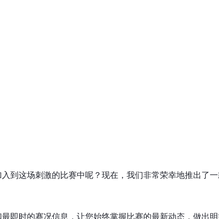
加入到这场刺激的比赛中呢？现在，我们非常荣幸地推出了一
和最即时的赛况信息，让您始终掌握比赛的最新动态，做出明