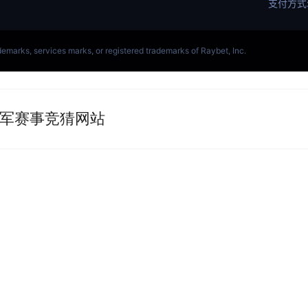
赛冠军赛事竞猜网站