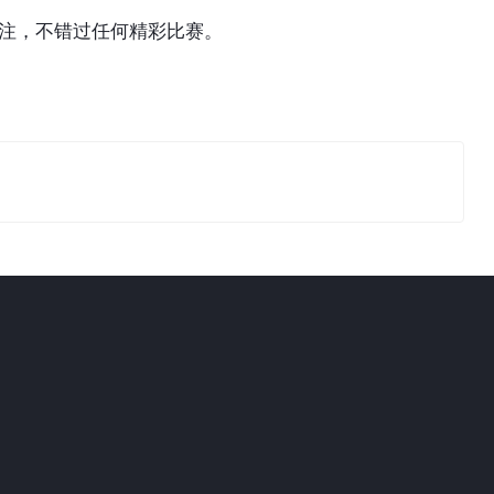
注，不错过任何精彩比赛。