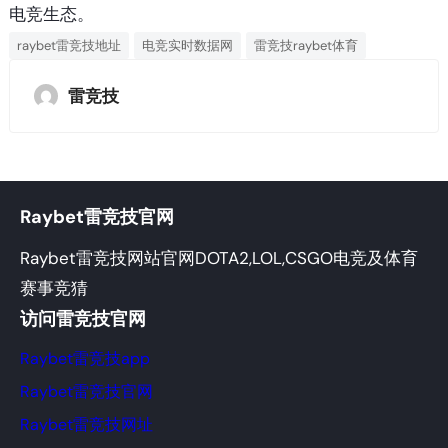
电竞生态。
raybet雷竞技地址
电竞实时数据网
雷竞技raybet体育
雷竞技
Raybet雷竞技官网
Raybet雷竞技网站官网DOTA2,LOL,CSGO电竞及体育
赛事竞猜
访问雷竞技官网
Raybet雷竞技app
Raybet雷竞技官网
Raybet雷竞技网址