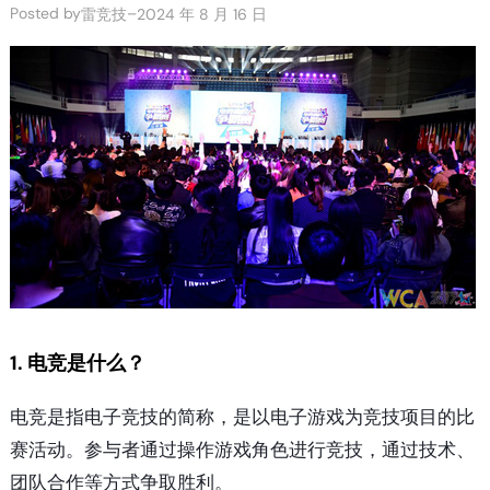
Posted by
–
雷竞技
2024 年 8 月 16 日
1. 电竞是什么？
电竞是指电子竞技的简称，是以电子游戏为竞技项目的比
赛活动。参与者通过操作游戏角色进行竞技，通过技术、
团队合作等方式争取胜利。