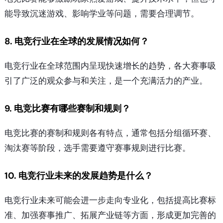
能导致沉迷游戏、影响学业等问题，需要合理调节。
8. 电竞行业在全球的发展情况如何？
电竞行业在全球范围内呈现快速增长的趋势，各大赛事吸
引了广泛的观众参与和关注，是一个充满活力的产业。
9. 电竞比赛有哪些赛制和规则？
电竞比赛的赛制和规则各有特点，通常包括分组循环赛、
淘汰赛等阶段，选手需要遵守赛事规则进行比赛。
10. 电竞行业未来的发展趋势是什么？
电竞行业未来可能会进一步走向专业化，包括提高比赛标
准、加强赛事推广、拓展产业链等方面，形成更加完善的