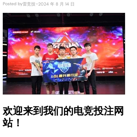
Posted by
–
雷竞技
2024 年 8 月 14 日
欢迎来到我们的电竞投注网
站！