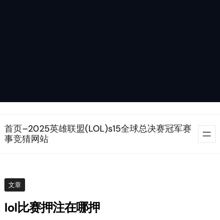
Skip
首页–2025英雄联盟(LOL)s15全球总决赛冠军赛
to
事竞猜网站
content
文章
lol比赛押注在哪押