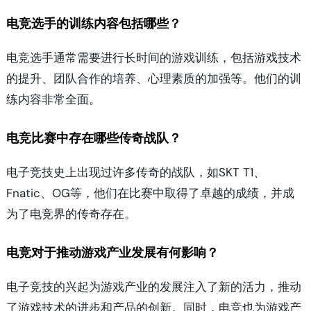
电竞选手的训练内容包括哪些？
电竞选手通常需要进行长时间的游戏训练，包括游戏技术
的提升、团队合作的培养、心理素质的加强等。他们的训
练内容非常全面。
电竞比赛中存在哪些传奇战队？
电子竞技史上出现过许多传奇的战队，如SKT T1、
Fnatic、OG等，他们在比赛中取得了卓越的成绩，并成
为了电竞界的传奇存在。
电竞对于推动游戏产业发展有何影响？
电子竞技的兴起为游戏产业的发展注入了新的活力，推动
了游戏技术的进步和产品的创新。同时，电竞也为游戏产