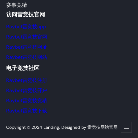
赛事竞猜
访问雷竞技官网
Raybet雷竞技app
Raybet雷竞技官网
Raybet雷竞技网址
Raybet雷竞技网站
电子竞技社区
Raybet雷竞技注册
Raybet雷竞技开户
Raybet雷竞技竞猜
Raybet雷竞技下载
Copyright © 2024 Landing. Designed by 雷竞技网站官网