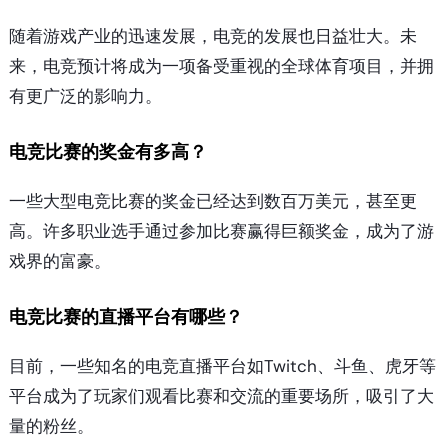
随着游戏产业的迅速发展，电竞的发展也日益壮大。未
来，电竞预计将成为一项备受重视的全球体育项目，并拥
有更广泛的影响力。
电竞比赛的奖金有多高？
一些大型电竞比赛的奖金已经达到数百万美元，甚至更
高。许多职业选手通过参加比赛赢得巨额奖金，成为了游
戏界的富豪。
电竞比赛的直播平台有哪些？
目前，一些知名的电竞直播平台如Twitch、斗鱼、虎牙等
平台成为了玩家们观看比赛和交流的重要场所，吸引了大
量的粉丝。