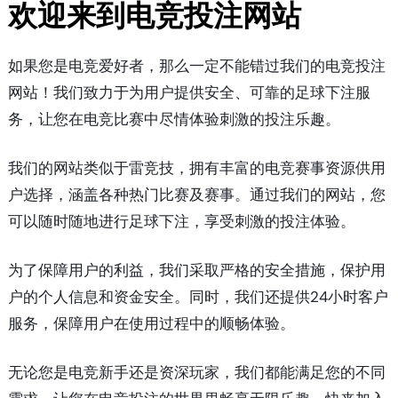
欢迎来到电竞投注网站
如果您是电竞爱好者，那么一定不能错过我们的电竞投注
网站！我们致力于为用户提供安全、可靠的足球下注服
务，让您在电竞比赛中尽情体验刺激的投注乐趣。
我们的网站类似于雷竞技，拥有丰富的电竞赛事资源供用
户选择，涵盖各种热门比赛及赛事。通过我们的网站，您
可以随时随地进行足球下注，享受刺激的投注体验。
为了保障用户的利益，我们采取严格的安全措施，保护用
户的个人信息和资金安全。同时，我们还提供24小时客户
服务，保障用户在使用过程中的顺畅体验。
无论您是电竞新手还是资深玩家，我们都能满足您的不同