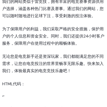
我们的网站类似于雷竞技，拥有丰富的电竞赛事资源供用
户选择，涵盖各种热门比赛及赛事。通过我们的网站，您
可以随时随地进行足球下注，享受刺激的投注体验。
为了保障用户的利益，我们采取严格的安全措施，保护用
户的个人信息和资金安全。同时，我们还提供24小时客户
服务，保障用户在使用过程中的顺畅体验。
无论您是电竞新手还是资深玩家，我们都能满足您的不同
需求，让您在电竞投注的世界里畅享无限乐趣。快来加入
我们，体验最真实的电竞竞技乐趣吧！
HTML代码：
“`