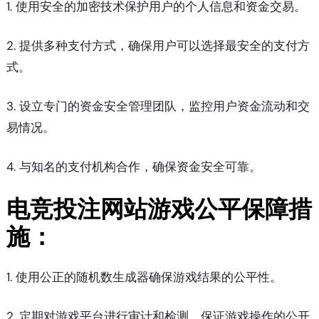
1. 使用安全的加密技术保护用户的个人信息和资金交易。
2. 提供多种支付方式，确保用户可以选择最安全的支付方
式。
3. 设立专门的资金安全管理团队，监控用户资金流动和交
易情况。
4. 与知名的支付机构合作，确保资金安全可靠。
电竞投注网站游戏公平保障措
施：
1. 使用公正的随机数生成器确保游戏结果的公平性。
2. 定期对游戏平台进行审计和检测，保证游戏操作的公开