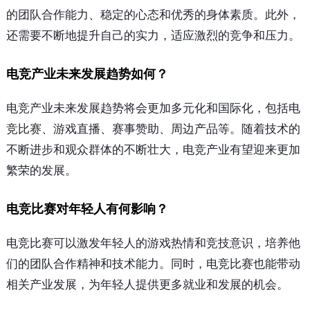
的团队合作能力、稳定的心态和优秀的身体素质。此外，
还需要不断地提升自己的实力，适应激烈的竞争和压力。
电竞产业未来发展趋势如何？
电竞产业未来发展趋势将会更加多元化和国际化，包括电
竞比赛、游戏直播、赛事赞助、周边产品等。随着技术的
不断进步和观众群体的不断壮大，电竞产业有望迎来更加
繁荣的发展。
电竞比赛对年轻人有何影响？
电竞比赛可以激发年轻人的游戏热情和竞技意识，培养他
们的团队合作精神和技术能力。同时，电竞比赛也能带动
相关产业发展，为年轻人提供更多就业和发展的机会。