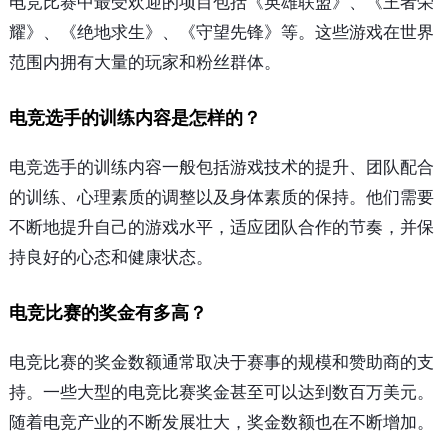
电竞比赛中最受欢迎的项目包括《英雄联盟》、《王者荣
耀》、《绝地求生》、《守望先锋》等。这些游戏在世界
范围内拥有大量的玩家和粉丝群体。
电竞选手的训练内容是怎样的？
电竞选手的训练内容一般包括游戏技术的提升、团队配合
的训练、心理素质的调整以及身体素质的保持。他们需要
不断地提升自己的游戏水平，适应团队合作的节奏，并保
持良好的心态和健康状态。
电竞比赛的奖金有多高？
电竞比赛的奖金数额通常取决于赛事的规模和赞助商的支
持。一些大型的电竞比赛奖金甚至可以达到数百万美元。
随着电竞产业的不断发展壮大，奖金数额也在不断增加。