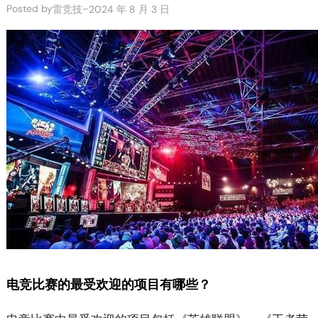
Posted by
–
雷竞技
2024 年 8 月 3 日
电竞比赛的最受欢迎的项目有哪些？