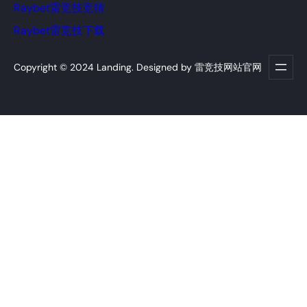
Raybet雷竞技竞猜
Raybet雷竞技下载
Copyright © 2024 Landing. Designed by 雷竞技网站官网