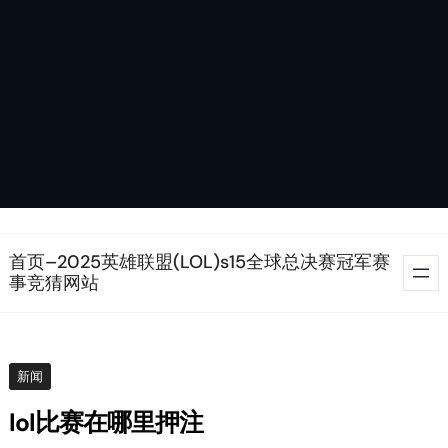
Skip
首页–2025英雄联盟(LOL)s15全球总决赛冠军赛
to
事竞猜网站
content
新闻
lol比赛在哪里押注