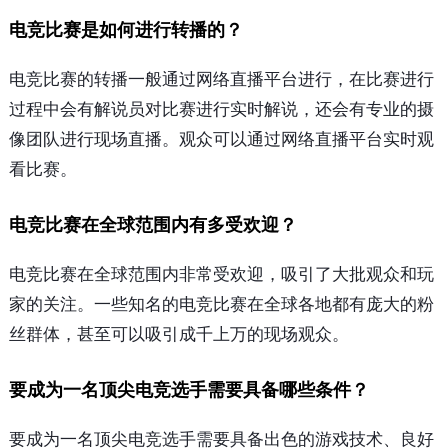
电竞比赛是如何进行转播的？
电竞比赛的转播一般通过网络直播平台进行，在比赛进行
过程中会有解说员对比赛进行实时解说，还会有专业的摄
像团队进行现场直播。观众可以通过网络直播平台实时观
看比赛。
电竞比赛在全球范围内有多受欢迎？
电竞比赛在全球范围内非常受欢迎，吸引了大批观众和玩
家的关注。一些知名的电竞比赛在全球各地都有庞大的粉
丝群体，甚至可以吸引成千上万的现场观众。
要成为一名顶尖电竞选手需要具备哪些条件？
要成为一名顶尖电竞选手需要具备出色的游戏技术、良好