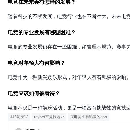
电竞在未来会有怎样的发展？
随着科技的不断发展，电竞行业也在不断壮大。未来电
电竞的专业发展有哪些困难？
电竞的专业发展仍存在一些困难，如管理不规范、赛事
电竞对年轻人有何影响？
电竞作为一种新兴娱乐形式，对年轻人有着积极的影响
电竞应该如何被看待？
电竞不仅是一种娱乐活动，更是一项富有挑战性的竞技
JJB竞技宝
raybet雷竞技地址
买电竞比赛输赢的app