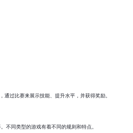
，通过比赛来展示技能、提升水平，并获得奖励。
）等。不同类型的游戏有着不同的规则和特点。