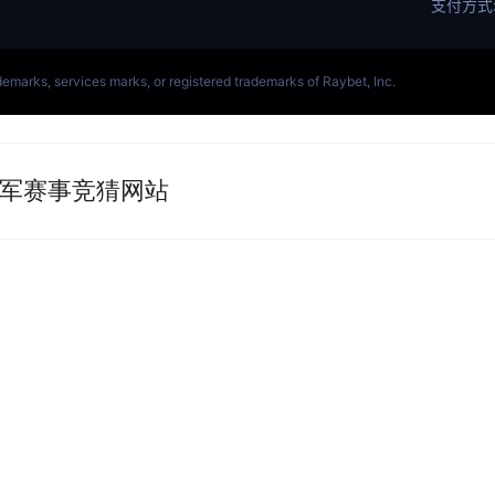
赛冠军赛事竞猜网站