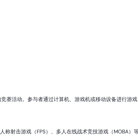
的竞赛活动。参与者通过计算机、游戏机或移动设备进行游戏
人称射击游戏（FPS）、多人在线战术竞技游戏（MOBA