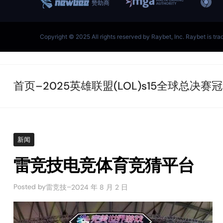
Skip
首页–2025英雄联盟(LOL)s15全球总决
to
content
新闻
雷竞技电竞体育竞猜平台
Posted by
–
雷竞技
2024 年 8 月 2 日