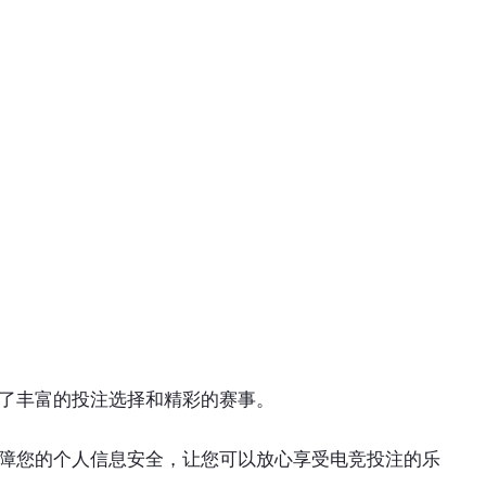
了丰富的投注选择和精彩的赛事。
障您的个人信息安全，让您可以放心享受电竞投注的乐