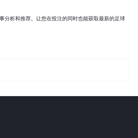
事分析和推荐。让您在投注的同时也能获取最新的足球