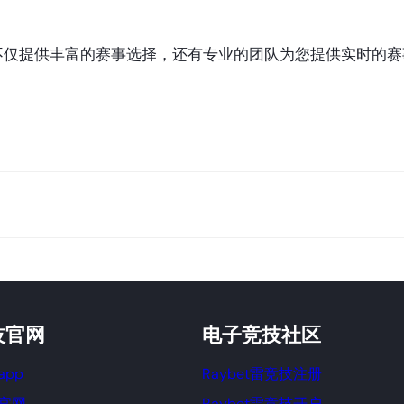
不仅提供丰富的赛事选择，还有专业的团队为您提供实时的赛
技官网
电子竞技社区
app
Raybet雷竞技注册
技官网
Raybet雷竞技开户