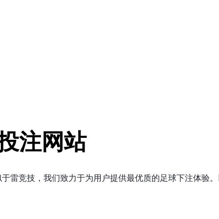
投注网站
似于雷竞技，我们致力于为用户提供最优质的足球下注体验。