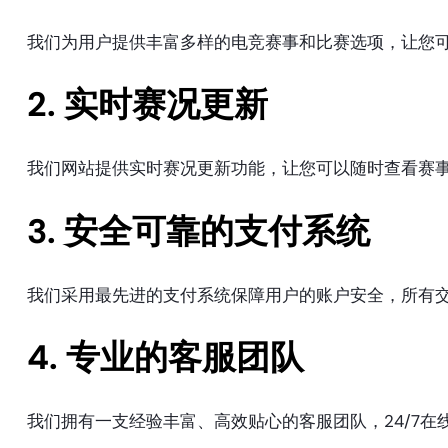
我们为用户提供丰富多样的电竞赛事和比赛选项，让您
2. 实时赛况更新
我们网站提供实时赛况更新功能，让您可以随时查看赛
3. 安全可靠的支付系统
我们采用最先进的支付系统保障用户的账户安全，所有
4. 专业的客服团队
我们拥有一支经验丰富、高效贴心的客服团队，24/7