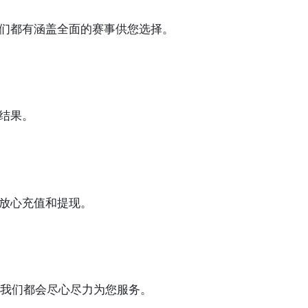
们都有涵盖全面的赛事供您选择。
结果。
放心充值和提现。
，我们都会尽心尽力为您服务。