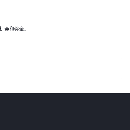
机会和奖金。