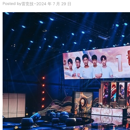
Posted by
–
雷竞技
2024 年 7 月 29 日