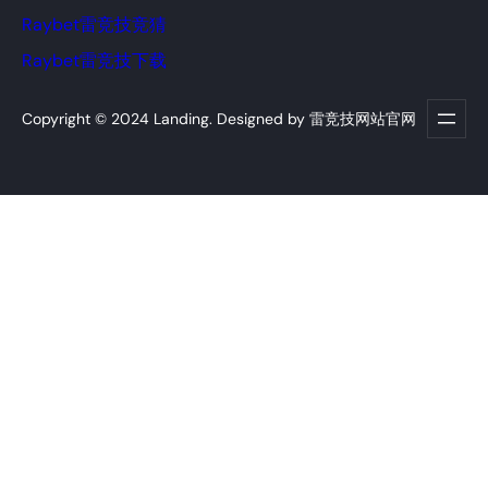
Raybet雷竞技竞猜
Raybet雷竞技下载
Copyright © 2024 Landing. Designed by 雷竞技网站官网