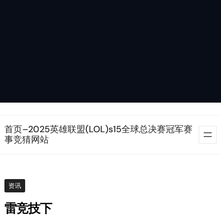
Skip
首页–2025英雄联盟(LOL)s15全球总决赛冠军赛
to
事竞猜网站
content
资讯
雷竞技下