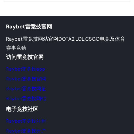
Raybet雷竞技官网
Raybet雷竞技网站官网DOTA2,LOL,CSGO电竞及体育
赛事竞猜
访问雷竞技官网
Raybet雷竞技app
Raybet雷竞技官网
Raybet雷竞技网址
Raybet雷竞技网站
电子竞技社区
Raybet雷竞技注册
Raybet雷竞技开户