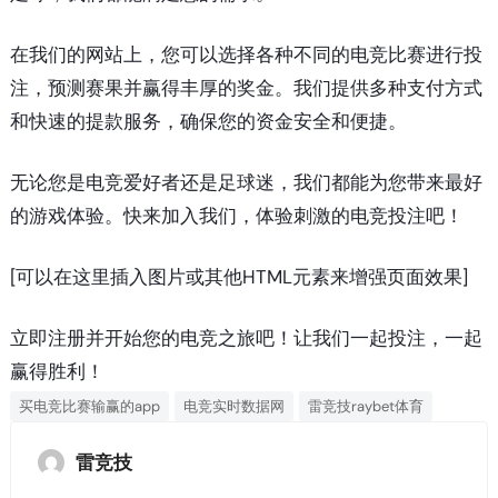
在我们的网站上，您可以选择各种不同的电竞比赛进行投
注，预测赛果并赢得丰厚的奖金。我们提供多种支付方式
和快速的提款服务，确保您的资金安全和便捷。
无论您是电竞爱好者还是足球迷，我们都能为您带来最好
的游戏体验。快来加入我们，体验刺激的电竞投注吧！
[可以在这里插入图片或其他HTML元素来增强页面效果]
立即注册并开始您的电竞之旅吧！让我们一起投注，一起
赢得胜利！
买电竞比赛输赢的app
电竞实时数据网
雷竞技raybet体育
雷竞技