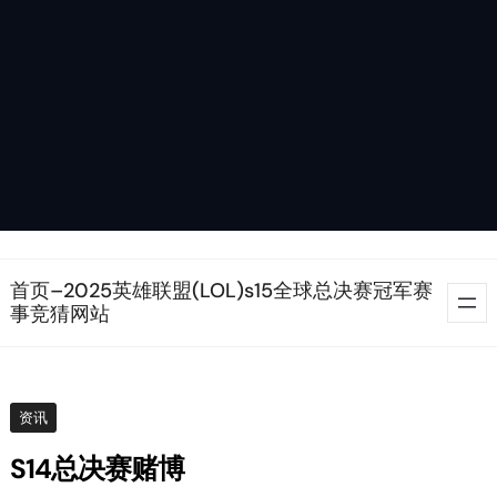
Skip
首页–2025英雄联盟(LOL)s15全球总决赛冠军赛
to
事竞猜网站
content
资讯
S14总决赛赌博