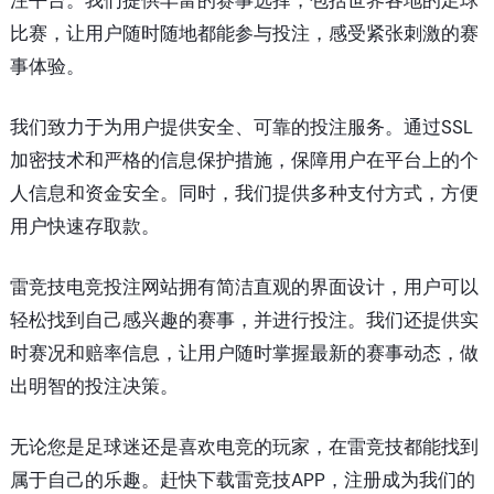
注平台。我们提供丰富的赛事选择，包括世界各地的足球
比赛，让用户随时随地都能参与投注，感受紧张刺激的赛
事体验。
我们致力于为用户提供安全、可靠的投注服务。通过SSL
加密技术和严格的信息保护措施，保障用户在平台上的个
人信息和资金安全。同时，我们提供多种支付方式，方便
用户快速存取款。
雷竞技电竞投注网站拥有简洁直观的界面设计，用户可以
轻松找到自己感兴趣的赛事，并进行投注。我们还提供实
时赛况和赔率信息，让用户随时掌握最新的赛事动态，做
出明智的投注决策。
无论您是足球迷还是喜欢电竞的玩家，在雷竞技都能找到
属于自己的乐趣。赶快下载雷竞技APP，注册成为我们的