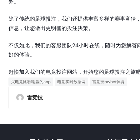
务。
除了传统的足球投注，我们还提供丰富多样的赛事竞猜
信息，让您做出更明智的投注决策。
不仅如此，我们的客服团队24小时在线，随时为您解答
好的体验。
赶快加入我们的电竞投注网站，开始您的足球投注之旅
买电竞比赛输赢的app
电竞实时数据网
雷竞技raybet体育
雷竞技