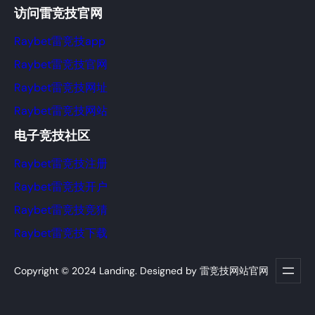
访问雷竞技官网
Raybet雷竞技app
Raybet雷竞技官网
Raybet雷竞技网址
Raybet雷竞技网站
电子竞技社区
Raybet雷竞技注册
Raybet雷竞技开户
Raybet雷竞技竞猜
Raybet雷竞技下载
Copyright © 2024 Landing. Designed by 雷竞技网站官网