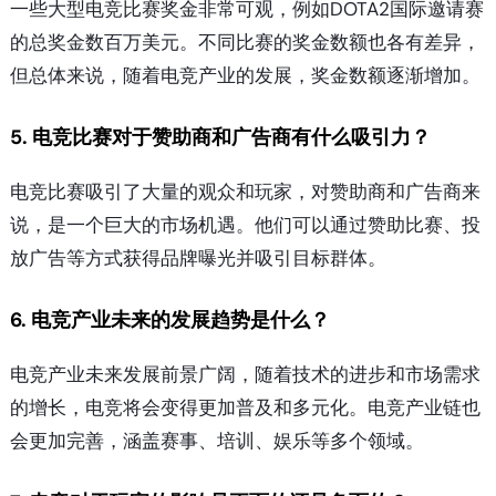
一些大型电竞比赛奖金非常可观，例如DOTA2国际邀请赛
的总奖金数百万美元。不同比赛的奖金数额也各有差异，
但总体来说，随着电竞产业的发展，奖金数额逐渐增加。
5. 电竞比赛对于赞助商和广告商有什么吸引力？
电竞比赛吸引了大量的观众和玩家，对赞助商和广告商来
说，是一个巨大的市场机遇。他们可以通过赞助比赛、投
放广告等方式获得品牌曝光并吸引目标群体。
6. 电竞产业未来的发展趋势是什么？
电竞产业未来发展前景广阔，随着技术的进步和市场需求
的增长，电竞将会变得更加普及和多元化。电竞产业链也
会更加完善，涵盖赛事、培训、娱乐等多个领域。