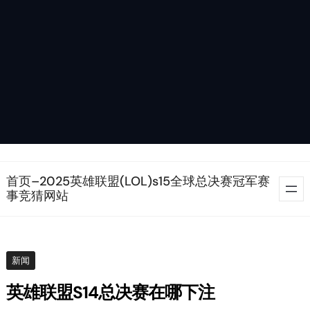
Skip
首页–2025英雄联盟(LOL)s15全球总决赛冠军赛
to
事竞猜网站
content
新闻
英雄联盟S14总决赛在哪下注