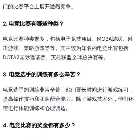
门的比赛平台上展开激烈竞争。
2. 电竞比赛有哪些种类？
电竞比赛种类繁多，包括电子竞技项目、MOBA游戏、射
击游戏、策略游戏等等。其中较为知名的电竞比赛包括
DOTA2国际邀请赛、英雄联盟全球总决赛等。
3. 电竞选手的训练有多么辛苦？
电竞选手的训练非常辛苦，他们要长时间进行游戏练习，
提高操作技巧和团队配合能力。除了游戏技术外，他们还
需进行体能训练和心理调适。
4. 电竞比赛的奖金都有多少？