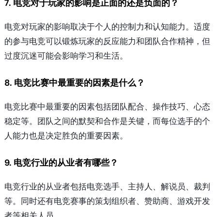
7. 电竞对于玩家的影响是正面的还是负面的？
电竞对玩家的影响取决于个人的控制力和认知能力。适度
的参与电竞可以锻炼玩家的反应能力和团队合作精神，但
过度沉迷可能会影响学习和生活。
8. 电竞比赛中最重要的因素是什么？
电竞比赛中最重要的因素包括团队配合、操作技巧、心态
稳定等。团队之间的默契和合作是关键，而每位选手的个
人能力也是决定胜负的重要因素。
9. 电竞行业的从业者有哪些？
电竞行业的从业者包括电竞选手、主持人、解说员、裁判
等。同时还有电竞赛事的策划组织者、赞助商、游戏开发
者等相关人员。