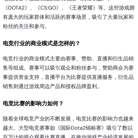
《DOTA2》、《CS:GO》、《王者荣耀》等。这些游戏拥
有庞大的玩家群体和活跃的赛事场景，吸引了大量玩家和
粉丝的关注和参与。
电竞行业的商业模式是怎样的？
电竞行业的商业模式主要由赛事、赞助、直播和衍生品销
售等组成。赛事可以吸引观众和粉丝参与，赞助商会为赛
事提供资金支持，直播平台为比赛提供直播服务，衍生品
销售则通过游戏周边产品和授权品牌盈利。
电竞比赛的影响力如何？
随着全球电竞产业的不断发展，电竞比赛的影响力也越来
越大。大型电竞赛事如《国际Dota2锦标赛》吸引了数以
百万计的观众观看比赛直播，在推动游戏产业经济发展的