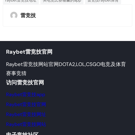
raybet雷竞技地址
买电竞比赛输赢的app
雷竞技raybet体育
雷竞技
Raybet雷竞技官网
Raybet雷竞技网站官网DOTA2,LOL,CSGO电竞及体育
赛事竞猜
访问雷竞技官网
Raybet雷竞技app
Raybet雷竞技官网
Raybet雷竞技网址
Raybet雷竞技网站