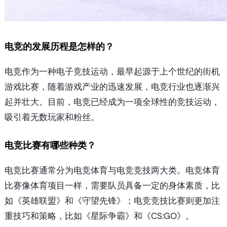
电竞的发展历程是怎样的？
电竞作为一种电子竞技运动，最早起源于上个世纪的街机
游戏比赛，随着游戏产业的迅速发展，电竞行业也逐渐兴
起并壮大。目前，电竞已经成为一项全球性的竞技运动，
吸引着无数玩家和粉丝。
电竞比赛有哪些种类？
电竞比赛通常分为电竞体育与电竞竞技两大类。电竞体育
比赛像体育项目一样，需要队员具备一定的身体素质，比
如《英雄联盟》和《守望先锋》；电竞竞技比赛则更加注
重技巧和策略，比如《星际争霸》和《CS:GO》。