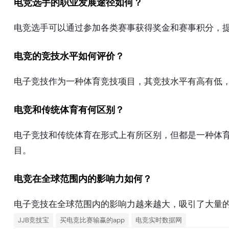
电竞选手的职业发展途径如何？
电竞选手可以通过参加各类赛事获得奖金和赛事积分，
电竞的竞技水平如何评价？
电子竞技作为一种体育竞技项目，其竞技水平有高有低
电竞和传统体育有何区别？
电子竞技和传统体育在形式上有所区别，但都是一种体
目。
电竞在全球范围内的影响力如何？
电子竞技在全球范围内的影响力越来越大，吸引了大量
JJB竞技宝
买电竞比赛输赢的app
电竞实时数据网