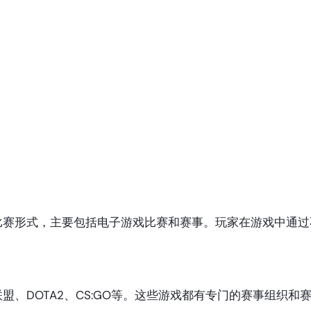
比赛形式，主要包括电子游戏比赛和赛事。玩家在游戏中通过
、DOTA2、CS:GO等。这些游戏都有专门的赛事组织