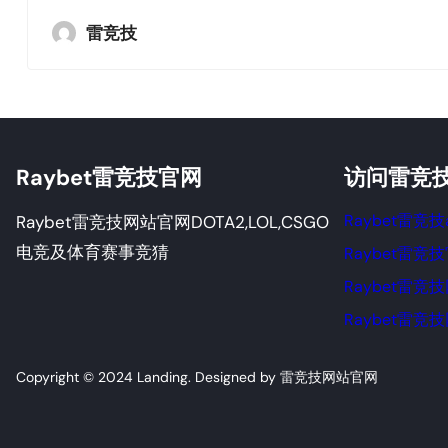
雷竞技
Raybet雷竞技官网
访问雷竞
Raybet雷竞技
Raybet雷竞技网站官网DOTA2,LOL,CSGO
电竞及体育赛事竞猜
Raybet雷竞
Raybet雷竞
Raybet雷竞
Copyright © 2024 Landing. Designed by 雷竞技网站官网