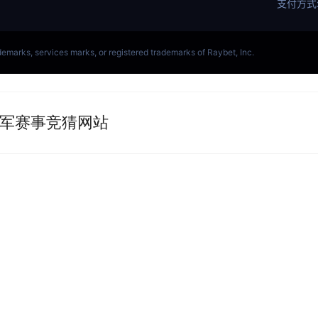
赛冠军赛事竞猜网站