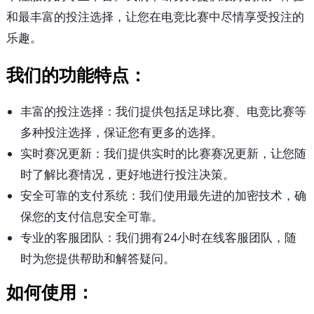
和最丰富的投注选择，让您在电竞比赛中尽情享受投注的
乐趣。
我们的功能特点：
丰富的投注选择：我们提供包括足球比赛、电竞比赛等
多种投注选择，保证您有更多的选择。
实时赛况更新：我们提供实时的比赛赛况更新，让您随
时了解比赛情况，更好地进行投注决策。
安全可靠的支付系统：我们使用最先进的加密技术，确
保您的支付信息安全可靠。
专业的客服团队：我们拥有24小时在线客服团队，随
时为您提供帮助和解答疑问。
如何使用：