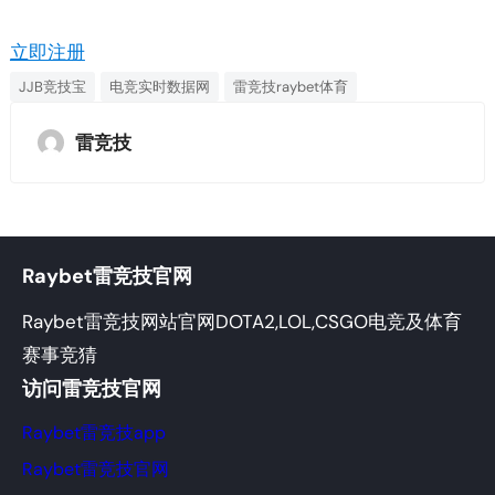
立即注册
JJB竞技宝
电竞实时数据网
雷竞技raybet体育
雷竞技
Raybet雷竞技官网
Raybet雷竞技网站官网DOTA2,LOL,CSGO电竞及体育
赛事竞猜
访问雷竞技官网
Raybet雷竞技app
Raybet雷竞技官网