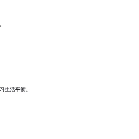
。
习生活平衡。