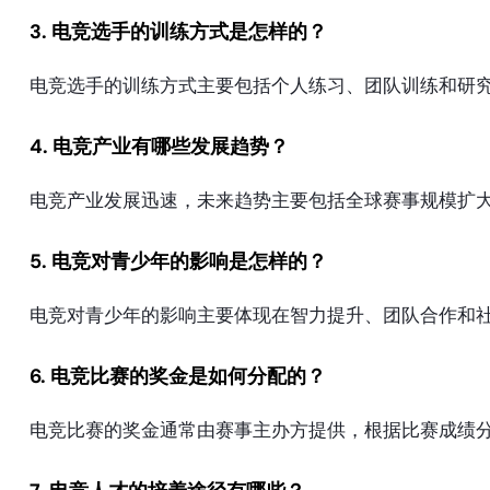
3. 电竞选手的训练方式是怎样的？
电竞选手的训练方式主要包括个人练习、团队训练和研
4. 电竞产业有哪些发展趋势？
电竞产业发展迅速，未来趋势主要包括全球赛事规模扩
5. 电竞对青少年的影响是怎样的？
电竞对青少年的影响主要体现在智力提升、团队合作和
6. 电竞比赛的奖金是如何分配的？
电竞比赛的奖金通常由赛事主办方提供，根据比赛成绩