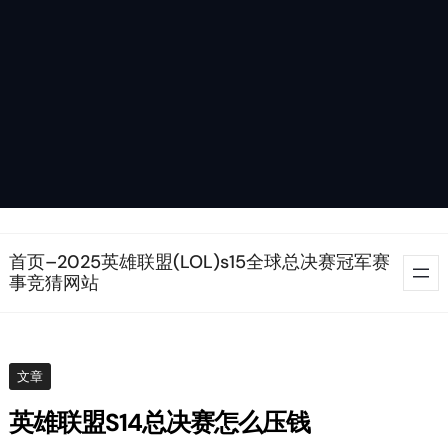
Skip
首页–2025英雄联盟(LOL)s15全球总决赛冠军赛
to
事竞猜网站
content
文章
英雄联盟S14总决赛怎么压钱