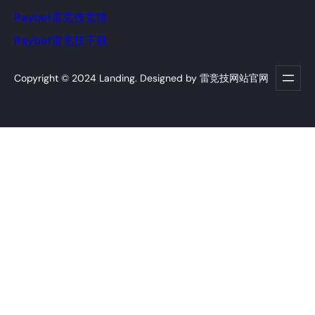
Raybet雷竞技竞猜
Raybet雷竞技下载
Copyright © 2024 Landing. Designed by 雷竞技网站官网