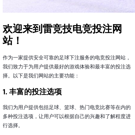
欢迎来到雷竞技电竞投注网
站！
作为一家提供安全可靠的足球下注服务的电竞投注网站，
我们致力于为用户提供最好的游戏体验和最丰富的投注选
择。以下是我们网站的主要功能：
1. 丰富的投注选项
我们为用户提供包括足球、篮球、热门电竞比赛等在内的
多种投注选项，让用户可以根据自己的兴趣和了解程度进
行选择。