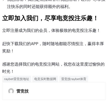
注快乐的同时还能获得额外的福利。
立即加入我们，尽享电竞投注乐趣！
立即注册成为我们的会员，体验极致的电竞投注乐趣！
赶快下载我们的APP，随时随地都能尽情投注，赢得丰厚
奖励！
感谢您选择我们的电竞投注网站，祝您在这里度过愉快的
时光！
raybet雷竞技地址
电竞实时数据网
雷竞技raybet体育
雷竞技