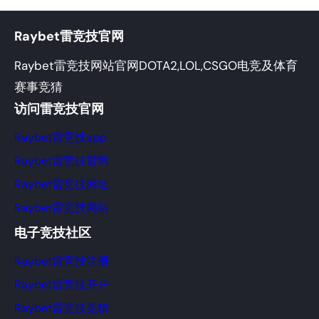
Raybet雷竞技官网
Raybet雷竞技网站官网DOTA2,LOL,CSGO电竞及体育
赛事竞猜
访问雷竞技官网
Raybet雷竞技app
Raybet雷竞技官网
Raybet雷竞技网址
Raybet雷竞技网站
电子竞技社区
Raybet雷竞技注册
Raybet雷竞技开户
Raybet雷竞技竞猜