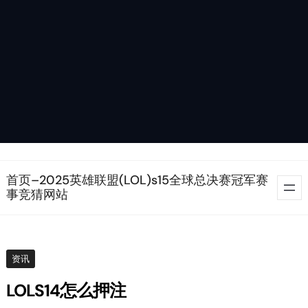
Skip
首页–2025英雄联盟(LOL)s15全球总决赛冠军赛
to
事竞猜网站
content
资讯
LOLS14怎么押注