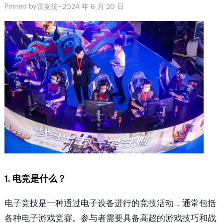
Posted by
–
雷竞技
2024 年 6 月 20 日
1. 电竞是什么？
电子竞技是一种通过电子设备进行的竞技活动，通常包括
各种电子游戏竞赛。参与者需要具备高超的游戏技巧和战