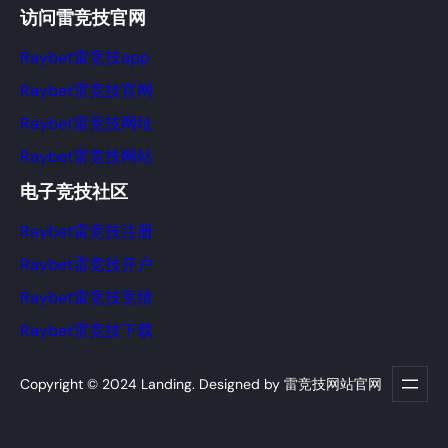
访问雷竞技官网
Raybet雷竞技app
Raybet雷竞技官网
Raybet雷竞技网址
Raybet雷竞技网站
电子竞技社区
Raybet雷竞技注册
Raybet雷竞技开户
Raybet雷竞技竞猜
Raybet雷竞技下载
Copyright © 2024 Landing. Designed by 雷竞技网站官网