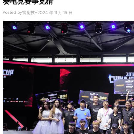
赛电竞赛事竞猜
Posted by
–
雷竞技
2024 年 11 月 15 日