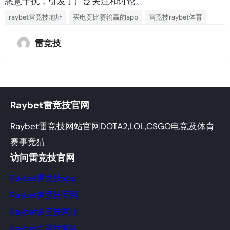
恶意干扰，引发了广泛关注和讨论。
raybet雷竞技地址
买电竞比赛输赢的app
雷竞技raybet体育
雷竞技
Raybet雷竞技官网
Raybet雷竞技网站官网DOTA2,LOL,CSGO电竞及体育
赛事竞猜
访问雷竞技官网
Raybet雷竞技app
Raybet雷竞技官网
Raybet雷竞技网址
Raybet雷竞技网站