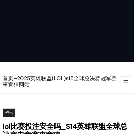
Skip
首页–2025英雄联盟(LOL)s15全球总决赛冠军赛
to
事竞猜网站
content
资讯
lol比赛投注安全吗_S14英雄联盟全球总