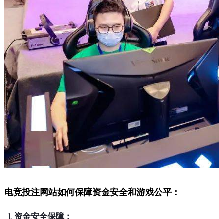
电竞投注网站如何保障资金安全和游戏公平：
资金安全保障：