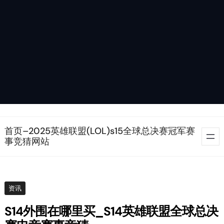
Skip
首页–2025英雄联盟(LOL)s15全球总决赛冠军赛
to
事竞猜网站
content
资讯
S14外围在哪里买_S14英雄联盟全球总决