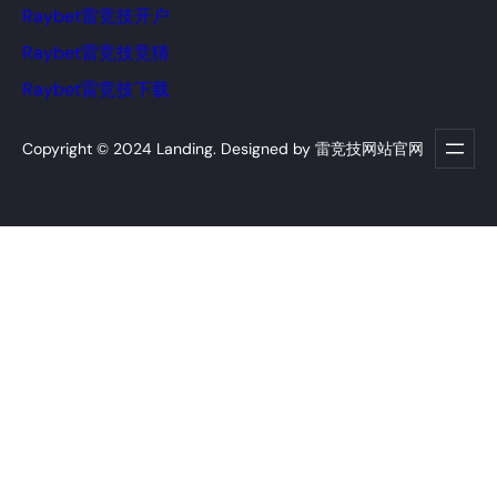
Raybet雷竞技开户
Raybet雷竞技竞猜
Raybet雷竞技下载
Copyright © 2024 Landing. Designed by 雷竞技网站官网