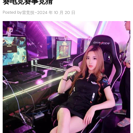
赛电竞赛事竞猜
Posted by
–
雷竞技
2024 年 10 月 20 日