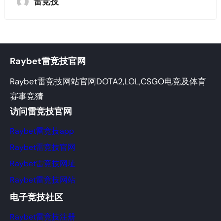
雷竞技
Raybet雷竞技官网
Raybet雷竞技网站官网DOTA2,LOL,CSGO电竞及体育
赛事竞猜
访问雷竞技官网
Raybet雷竞技app
Raybet雷竞技官网
Raybet雷竞技网址
Raybet雷竞技网站
电子竞技社区
Raybet雷竞技注册