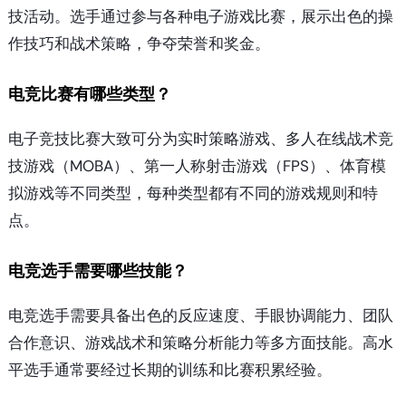
技活动。选手通过参与各种电子游戏比赛，展示出色的操
作技巧和战术策略，争夺荣誉和奖金。
电竞比赛有哪些类型？
电子竞技比赛大致可分为实时策略游戏、多人在线战术竞
技游戏（MOBA）、第一人称射击游戏（FPS）、体育模
拟游戏等不同类型，每种类型都有不同的游戏规则和特
点。
电竞选手需要哪些技能？
电竞选手需要具备出色的反应速度、手眼协调能力、团队
合作意识、游戏战术和策略分析能力等多方面技能。高水
平选手通常要经过长期的训练和比赛积累经验。