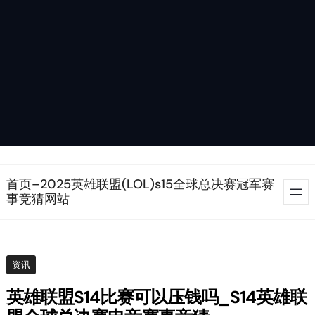
Skip
首页–2025英雄联盟(LOL)s15全球总决赛冠军赛
to
事竞猜网站
content
资讯
英雄联盟S14比赛可以压钱吗_S14英雄联