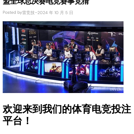
盟全球总决赛电竞赛事竞猜
Posted by
–
雷竞技
2024 年 10 月 5 日
欢迎来到我们的体育电竞投注
平台！