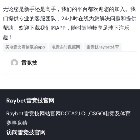
无论您是新手还是高手，我们的平台都欢迎您的加入。我
们提供专业的客服团队，24小时在线为您解决问题和提供
帮助。欢迎下载我们的APP，随时随地畅享足球下注乐
趣！
买电竞比赛输赢的app
电竞实时数据网
雷竞技raybet体育
雷竞技
Raybet雷竞技官网
Raybet雷竞技网站官网DOTA2,LOL,CSGO电竞及体育
赛事竞猜
访问雷竞技官网