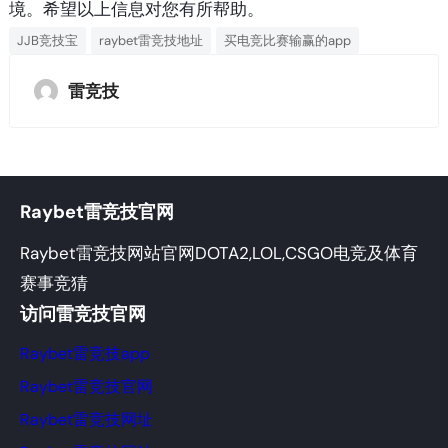
境。希望以上信息对您有所帮助。
JJB竞技宝
raybet雷竞技地址
买电竞比赛输赢的app
雷竞技
Raybet雷竞技官网
Raybet雷竞技网站官网DOTA2,LOL,CSGO电竞及体育
赛事竞猜
访问雷竞技官网
Raybet雷竞技app
Raybet雷竞技官网
Raybet雷竞技网址