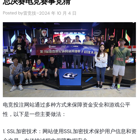
总决赛电竞赛事竞猜
Posted by
–
雷竞技
2024 年 10 月 4 日
电竞投注网站通过多种方式来保障资金安全和游戏公平
性，以下是一些主要做法：
1. SSL加密技术：网站使用SSL加密技术保护用户信息和资